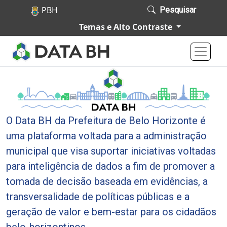
Pular para o conteúdo principal
Pesquisar
P
Temas e Alto Contraste
o
r
t
a
l
d
O Data BH da Prefeitura de Belo Horizonte é
e
uma plataforma voltada para a administração
D
municipal que visa suportar iniciativas voltadas
a
para inteligência de dados a fim de promover a
d
tomada de decisão baseada em evidências, a
o
transversalidade de políticas públicas e a
s
geração de valor e bem-estar para os cidadãos
d
belo-horizontinos.