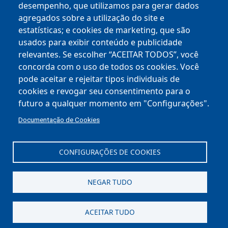
desempenho, que utilizamos para gerar dados
Empresas
agregados sobre a utilização do site e
estatísticas; e cookies de marketing, que são
BHISS
usados ​​para exibir conteúdo e publicidade
Chamamentos Públicos
relevantes. Se escolher “ACEITAR TODOS”, você
concorda com o uso de todos os cookies. Você
Mapa Empreende BH
pode aceitar e rejeitar tipos individuais de
cookies e revogar seu consentimento para o
Espaço do Empreendedor
futuro a qualquer momento em "Configurações".
BH TEC
Documentação de Cookies
PBH Inova
CONFIGURAÇÕES DE COOKIES
NEGAR TUDO
Av. Afonso Pena, 1.212
Centro - 30130-003
ACEITAR TUDO
Data BH
Versão: 11.3