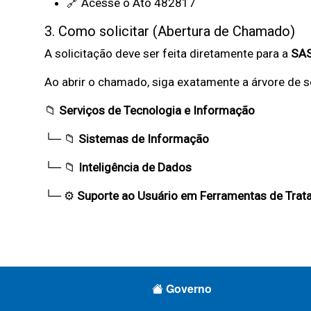
🔗
Acesse o Ato 482817
a
3. Como solicitar (Abertura de Chamado)
d
A solicitação deve ser feita diretamente para a
SAS
o
Ao abrir o chamado, siga exatamente a árvore de se
s
📁
Serviços de Tecnologia e Informação
└─ 📁
Sistemas de Informação
d
└─ 📁
Inteligência de Dados
a
└─ ⚙️
Suporte ao Usuário em Ferramentas de Trat
P
r
Rodapé Menus
e
Governo