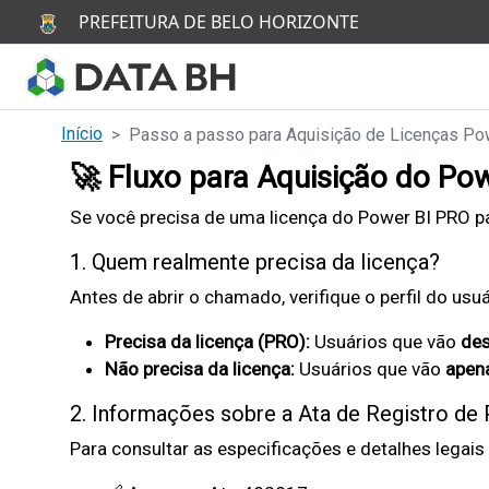
Pular para o conteúdo principal
PREFEITURA DE BELO HORIZONTE
P
o
Início
Passo a passo para Aquisição de Licenças P
r
🚀 Fluxo para Aquisição do Po
t
Se você precisa de uma licença do Power BI PRO para
a
1. Quem realmente precisa da licença?
l
Antes de abrir o chamado, verifique o perfil do usuá
Precisa da licença (PRO):
Usuários que vão
des
d
Não precisa da licença:
Usuários que vão
apena
e
2. Informações sobre a Ata de Registro de
Para consultar as especificações e detalhes legais
D