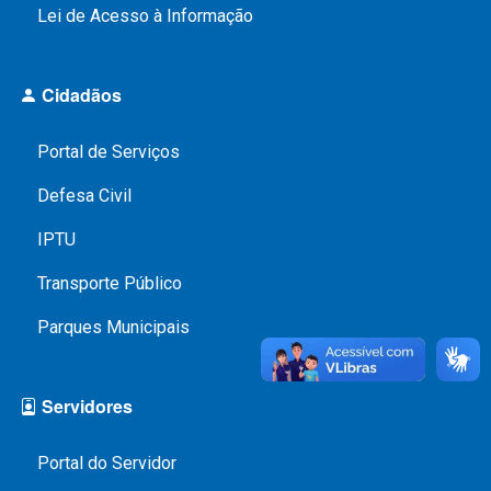
a
Lei de Acesso à Informação
P
r
Cidadãos
e
f
Portal de Serviços
e
Defesa Civil
i
t
IPTU
u
Transporte Público
r
Parques Municipais
a
d
e
Servidores
B
e
Portal do Servidor