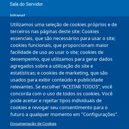
l
Sala do Servidor
o
Intranet
H
Utilizamos uma seleção de cookies próprios e de
o
Contracheque
terceiros nas páginas deste site: Cookies
r
essenciais, que são necessários para usar o site;
Service Desk
i
cookies funcionais, que proporcionam maior
facilidade de uso ao usar o site; cookies de
z
desempenho, que utilizamos para gerar dados
Empresas
o
agregados sobre a utilização do site e
n
estatísticas; e cookies de marketing, que são
BHISS
t
usados ​​para exibir conteúdo e publicidade
Chamamentos Públicos
relevantes. Se escolher “ACEITAR TODOS”, você
e
concorda com o uso de todos os cookies. Você
-
Mapa Empreende BH
pode aceitar e rejeitar tipos individuais de
D
cookies e revogar seu consentimento para o
Espaço do Empreendedor
a
futuro a qualquer momento em "Configurações".
BH TEC
t
Documentação de Cookies