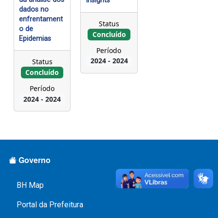
Insights
l
dados no
o
enfrentament
Status
o de
H
Concluído
Epidemias
o
Período
r
2024
-
2024
Status
Concluído
i
Período
z
2024
-
2024
o
n
t
Rodapé Menus
e
Governo
-
D
BH Map
a
Portal da Prefeitura
t