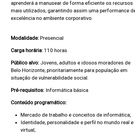
a
aprenderá a manusear de forma eficiente os recursos
P
mais utilizados, garantindo assim uma performance d
excelência no ambiente corporativo.
r
e
f
Modalidade:
Presencial
e
Carga horária:
110 horas
i
Público alvo:
Jovens, adultos e idosos moradores de
t
Belo Horizonte, prioritariamente para população em
u
situação de vulnerabilidade social.
r
Pré-requisitos:
Informática básica
a
d
Conteúdo programático:
e
Mercado de trabalho e conceitos de informática;
B
Identidade, personalidade e perfil no mundo real e
e
virtual;