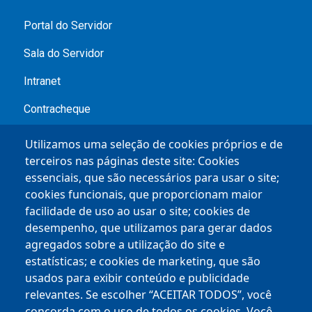
Portal do Servidor
Sala do Servidor
Intranet
Contracheque
Service Desk
Utilizamos uma seleção de cookies próprios e de
terceiros nas páginas deste site: Cookies
essenciais, que são necessários para usar o site;
Empresas
cookies funcionais, que proporcionam maior
facilidade de uso ao usar o site; cookies de
BHISS
desempenho, que utilizamos para gerar dados
agregados sobre a utilização do site e
Chamamentos Públicos
estatísticas; e cookies de marketing, que são
usados ​​para exibir conteúdo e publicidade
Mapa Empreende BH
relevantes. Se escolher “ACEITAR TODOS”, você
Espaço do Empreendedor
concorda com o uso de todos os cookies. Você