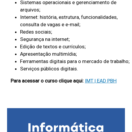
l
Sistemas operacionais e gerenciamento de
arquivos;
o
Internet: história, estrutura, funcionalidades,
H
consulta de vagas e e-mail;
o
Redes sociais;
r
Segurança na internet;
i
Edição de textos e currículos;
Apresentação multimídia;
z
Ferramentas digitais para o mercado de trabalho;
o
Serviços públicos digitais.
n
Para acessar o curso clique aqui:
t
IMT | EAD PBH
e
-
D
a
t