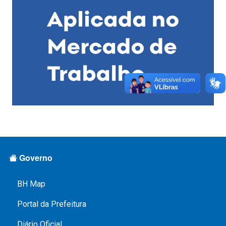
a
B
H
Rodapé Menus
Governo
BH Map
Portal da Prefeitura
Diário Oficial