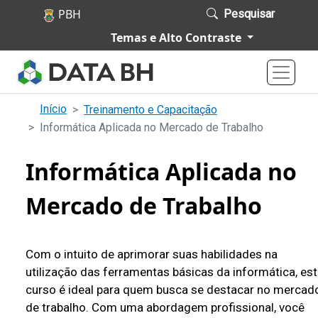
Pular para o conteúdo principal
Pesquisar
P
Temas e Alto Contraste
o
r
t
a
Início
Treinamento e Capacitação
Informática Aplicada no Mercado de Trabalho
l
d
Informática Aplicada no
e
D
Mercado de Trabalho
a
d
Com o intuito de aprimorar suas habilidades na
o
utilização das ferramentas básicas da informática, es
s
curso é ideal para quem busca se destacar no mercad
d
de trabalho. Com uma abordagem profissional, você