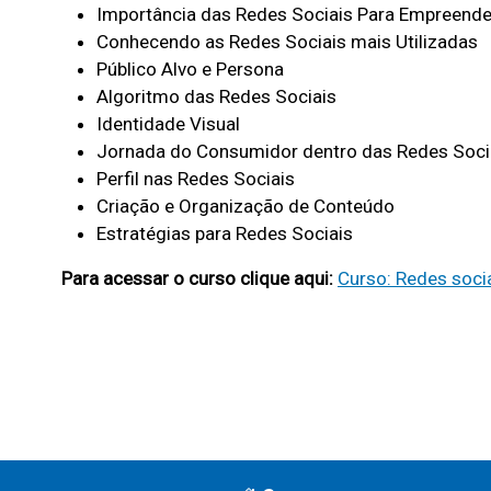
Importância das Redes Sociais Para Empreend
a
Conhecendo as Redes Sociais mais Utilizadas
d
Público Alvo e Persona
Algoritmo das Redes Sociais
o
Identidade Visual
Jornada do Consumidor dentro das Redes Soci
s
Perfil nas Redes Sociais
Criação e Organização de Conteúdo
d
Estratégias para Redes Sociais
Para acessar o curso clique aqui:
Curso: Redes soci
a
P
r
e
Rodapé Menus