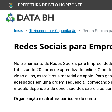
Pular para o conteúdo principal
PREFEITURA DE BELO HORIZONTE
P
o
Início
Treinamento e Capacitação
Redes Sociais 
r
Redes Sociais para Emp
t
a
No treinamento de Redes Sociais para Empreendedo
l
totalizando 20 horas de aprendizado online. O cont
vídeo aulas, exercícios e material de apoio. Para g
d
acessados em uma ordem sequencial, começando pe
módulo dependerá da conclusão dos exercícios c
e
Organização e estrutura curricular do curso:
D