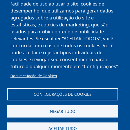
facilidade de uso ao usar o site; cookies de
desempenho, que utilizamos para gerar dados
Empresas
agregados sobre a utilização do site e
estatísticas; e cookies de marketing, que são
BHISS
usados ​​para exibir conteúdo e publicidade
Chamamentos Públicos
relevantes. Se escolher “ACEITAR TODOS”, você
concorda com o uso de todos os cookies. Você
Mapa Empreende BH
pode aceitar e rejeitar tipos individuais de
cookies e revogar seu consentimento para o
Espaço do Empreendedor
futuro a qualquer momento em "Configurações".
BH TEC
Documentação de Cookies
PBH Inova
CONFIGURAÇÕES DE COOKIES
NEGAR TUDO
Av. Afonso Pena, 1.212
Centro - 30130-003
ACEITAR TUDO
Data BH