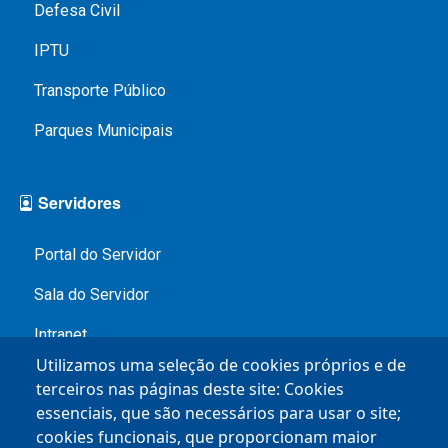
Defesa Civil
IPTU
Transporte Público
Parques Municipais
Servidores
Portal do Servidor
Sala do Servidor
Intranet
Utilizamos uma seleção de cookies próprios e de
Contracheque
terceiros nas páginas deste site: Cookies
essenciais, que são necessários para usar o site;
Service Desk
cookies funcionais, que proporcionam maior