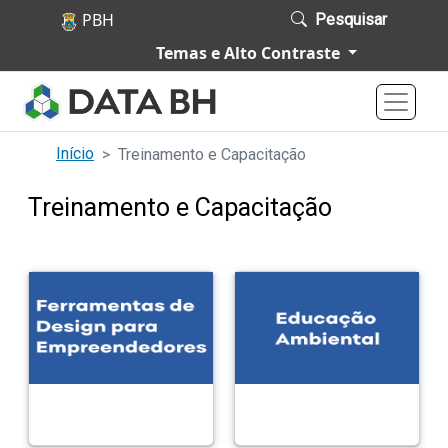
Pular para o conteúdo principal
Pesquisar
P
Temas e Alto Contraste
o
r
t
a
Início
Treinamento e Capacitação
l
Treinamento e Capacitação
d
e
D
a
d
o
s
d