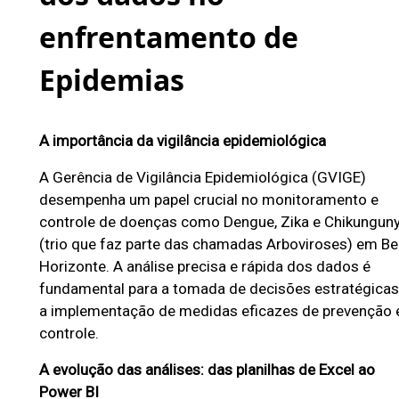
a
enfrentamento de
P
r
Epidemias
e
f
e
A importância da vigilância epidemiológica
i
A Gerência de Vigilância Epidemiológica (GVIGE)
t
desempenha um papel crucial no monitoramento e
u
controle de doenças como Dengue, Zika e Chikungun
r
(trio que faz parte das chamadas Arboviroses) em Be
Horizonte. A análise precisa e rápida dos dados é
a
fundamental para a tomada de decisões estratégicas
d
a implementação de medidas eficazes de prevenção 
e
controle.
B
A evolução das análises: das planilhas de Excel ao
e
Power BI