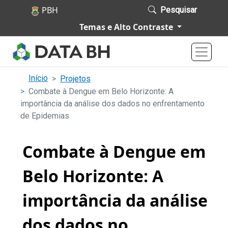
Pular para o conteúdo principal
Pesquisar
P
Temas e Alto Contraste
o
r
t
a
Início
Projetos
Combate à Dengue em Belo Horizonte: A
l
importância da análise dos dados no enfrentamento
d
de Epidemias
e
D
Combate à Dengue em
a
d
Belo Horizonte: A
o
importância da análise
s
d
dos dados no