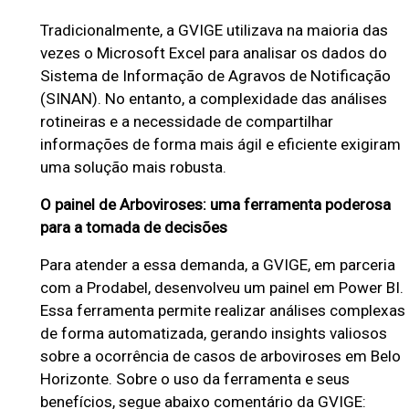
l
Tradicionalmente, a GVIGE utilizava na maioria das
o
vezes o Microsoft Excel para analisar os dados do
H
Sistema de Informação de Agravos de Notificação
o
(SINAN). No entanto, a complexidade das análises
r
rotineiras e a necessidade de compartilhar
i
informações de forma mais ágil e eficiente exigiram
uma solução mais robusta.
z
o
O painel de Arboviroses: uma ferramenta poderosa
n
para a tomada de decisões
t
Para atender a essa demanda, a GVIGE, em parceria
e
com a Prodabel, desenvolveu um painel em Power BI.
-
Essa ferramenta permite realizar análises complexas
D
de forma automatizada, gerando insights valiosos
sobre a ocorrência de casos de arboviroses em Belo
a
Horizonte. Sobre o uso da ferramenta e seus
t
benefícios, segue abaixo comentário da GVIGE: