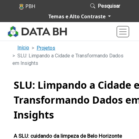
Pular para o conteúdo principal
Pesquisar
P
Temas e Alto Contraste
o
r
t
a
Início
Projetos
SLU: Limpando a Cidade e Transformando Dados
l
em Insights
d
e
SLU: Limpando a Cidade 
D
a
Transformando Dados e
d
Insights
o
s
d
A SLU: cuidando da limpeza de Belo Horizonte