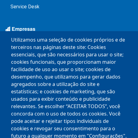
Service Desk
Empresas
Utilizamos uma seleção de cookies próprios e de
BHISS
terceiros nas páginas deste site: Cookies
essenciais, que são necessários para usar o site;
Chamamentos Públicos
cookies funcionais, que proporcionam maior
facilidade de uso ao usar o site; cookies de
Mapa Empreende BH
desempenho, que utilizamos para gerar dados
Espaço do Empreendedor
agregados sobre a utilização do site e
estatísticas; e cookies de marketing, que são
BH TEC
usados ​​para exibir conteúdo e publicidade
relevantes. Se escolher “ACEITAR TODOS”, você
PBH Inova
concorda com o uso de todos os cookies. Você
pode aceitar e rejeitar tipos individuais de
cookies e revogar seu consentimento para o
futuro a qualquer momento em "Configurações".