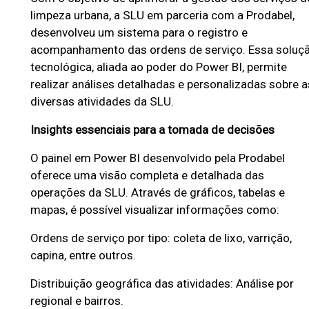
l
limpeza urbana, a SLU em parceria com a Prodabel,
o
desenvolveu um sistema para o registro e
H
acompanhamento das ordens de serviço. Essa soluç
o
tecnológica, aliada ao poder do Power BI, permite
realizar análises detalhadas e personalizadas sobre a
r
diversas atividades da SLU.
i
z
Insights essenciais para a tomada de decisões
o
O painel em Power BI desenvolvido pela Prodabel
n
oferece uma visão completa e detalhada das
t
operações da SLU. Através de gráficos, tabelas e
mapas, é possível visualizar informações como:
e
-
Ordens de serviço por tipo: coleta de lixo, varrição,
D
capina, entre outros.
a
Distribuição geográfica das atividades: Análise por
t
regional e bairros.