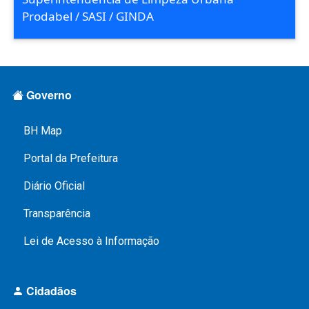
Prodabel / SASI / GINDA
Rodapé Menus
Governo
BH Map
Portal da Prefeitura
Diário Oficial
Transparência
Lei de Acesso à Informação
Cidadãos