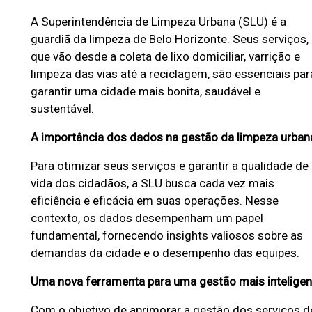
a
A Superintendência de Limpeza Urbana (SLU) é a
P
guardiã da limpeza de Belo Horizonte. Seus serviços,
r
que vão desde a coleta de lixo domiciliar, varrição e
e
limpeza das vias até a reciclagem, são essenciais par
f
garantir uma cidade mais bonita, saudável e
e
sustentável.
i
A importância dos dados na gestão da limpeza urban
t
Para otimizar seus serviços e garantir a qualidade de
u
vida dos cidadãos, a SLU busca cada vez mais
r
eficiência e eficácia em suas operações. Nesse
a
contexto, os dados desempenham um papel
d
fundamental, fornecendo insights valiosos sobre as
e
demandas da cidade e o desempenho das equipes.
B
Uma nova ferramenta para uma gestão mais inteligen
e
Com o objetivo de aprimorar a gestão dos serviços d