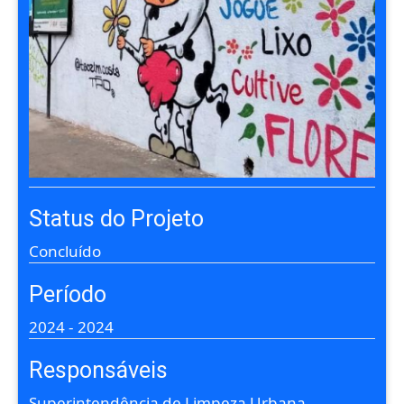
Status do Projeto
Concluído
Período
2024
-
2024
Responsáveis
Superintendência de Limpeza Urbana